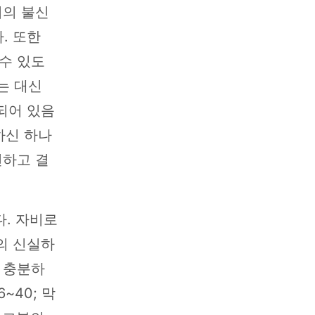
리의 불신
. 또한
수 있도
는 대신
되어 있음
완벽하신 하나
전하고 결
다. 자비로
의 신실하
 충분하
~40; 막