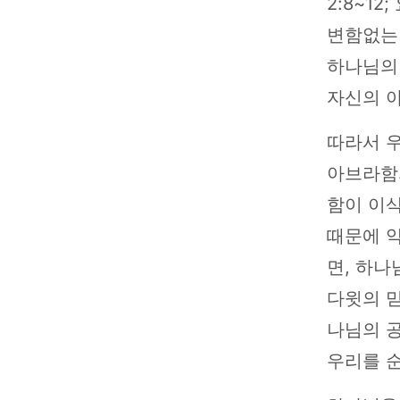
2:8~12
변함없는 
하나님의
자신의 아들
따라서 
아브라함
함이 이
때문에 
면, 하나
다윗의 
나님의 공
우리를 