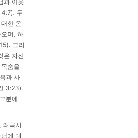
님과 이웃
7). 두
 대한 온
오며, 하
5). 그리
것은 자신
 목숨을
믿음과 사
 3:23).
 그분에
고 왜곡시
나님에 대