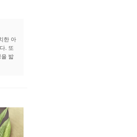
위치한 아
. 또
을 밟