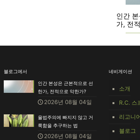
인간 본
가, 전
블로그에서
네비게이션
인간 본성은 근본적으로 선
소개
한가, 전적으로 악한가?
2026년 08월 04일
R.C. 
리고니어
율법주의에 빠지지 않고 거
룩함을 추구하는 법
블로그
2026년 08월 04일