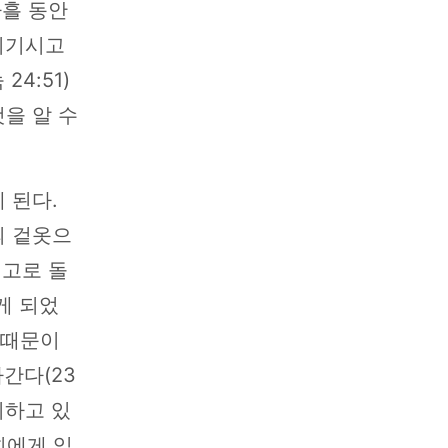
사흘 동안
이기시고
4:51)
을 알 수
 된다.
의 겉옷으
리고로 돌
게 되었
 때문이
간다(23
시하고 있
희에게 임