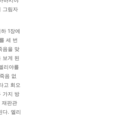
 아하시야
의 그림자
하 1장에
를 세 번
죽음을 맞
 보게 된
 엘리야를
죽음 없
 타고 회오
 가지 방
운 재판관
다. 엘리