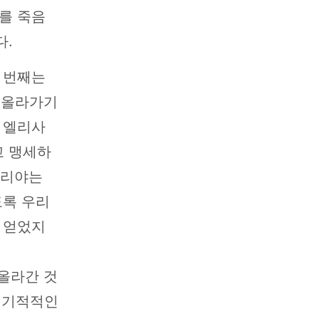
를 죽음
다.
 번째는
로 올라가기
 엘리사
고 맹세하
엘리야는
도록 우리
 얻었지
 올라간 것
고 기적적인