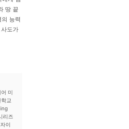
 땅 끝
령의 능력
 사도가
니어 미
신학교
ing
 시리즈
 저자이