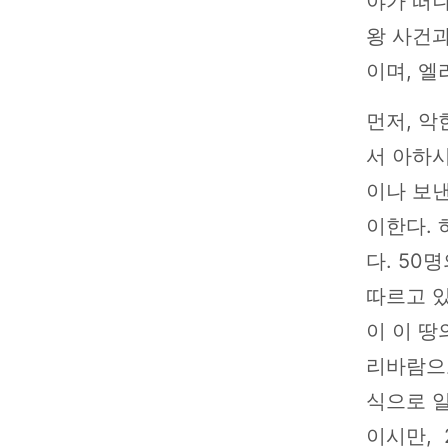
야가 떠나
왕 사건과
이며, 엘
먼저, 악
서 아하시
이나 보낸
이한다. 
다. 50
따르고 
이 이 땅
리바람으로
식으로 
이시만,