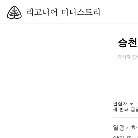
승천
게시자
로
편집자 노트
세 번째 글
열왕기하 