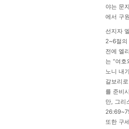
야는 문
에서 구
선지자 
2~6절의
전에 엘
는 “여호
노니 내
갈보리로 
를 준비
만, 그
26:69
또한 구세