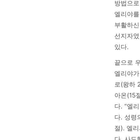
방법으로 
엘리야를
부활하신 
선지자였
있다.
끝으로 
엘리야가
로(왕하 
아온(15
다. “엘
다. 성령
절). 엘
다. 사도