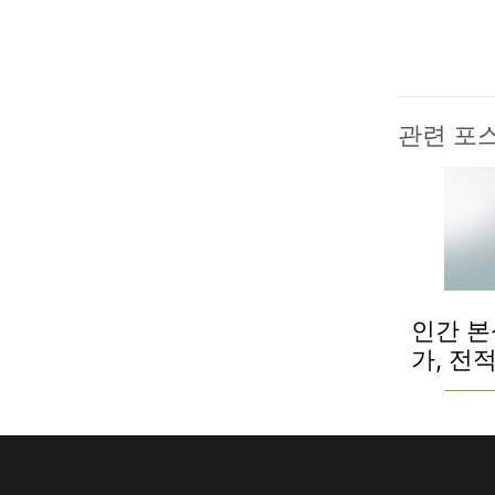
관련 포
인간 본
가, 전