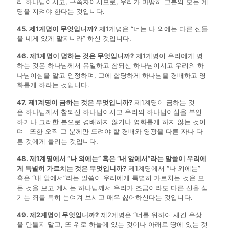
리 하나님이시고, 구속자이시므로, 우리가 마땅히 그분의 모든 계
명을 지켜야 한다는 것입니다.
45. 제1계명이 무엇입니까?
제1계명은 “너는 나 외에는 다른 신들
을 네게 있게 말지니라” 하신 것입니다.
46. 제1계명이 명하는 것은 무엇입니까?
제1계명이 우리에게 명
하는 것은 하나님께서 유일하고 참되신 하나님이시고 우리의 하
나님이심을 알고 인정하며, 그에 합당하게 하나님을 경배하고 영
화롭게 하라는 것입니다.
47. 제1계명이 금하는 것은 무엇입니까?
제1계명이 금하는 것
은 하나님께서 참되신 하나님이시고 우리의 하나님이심을 부인
하거나 그러한 분으로 경배하지 않거나 영화롭게 하지 않는 것이
며 또한 오직 그 분께만 드려야 할 경배와 영광을 다른 자나 다
른 것에게 돌리는 것입니다.
48. 제1계명에서 “나 외에는” 혹은 “내 앞에서”라는 말씀이 우리에
게 특별히 가르치는 것은 무엇입니까?
제1계명에서 “나 외에는”
혹은 “내 앞에서”라는 말씀이 우리에게 특별히 가르치는 것은 모
든 것을 보고 계시는 하나님께서 우리가 조금이라도 다른 신을 섬
기는 죄를 특히 눈여겨 보시고 매우 싫어하신다는 것입니다.
49. 제2계명이 무엇입니까?
제2계명은 “너를 위하여 새긴 우상
을 만들지 말고, 또 위로 하늘에 있는 것이나 아래로 땅에 있는 것