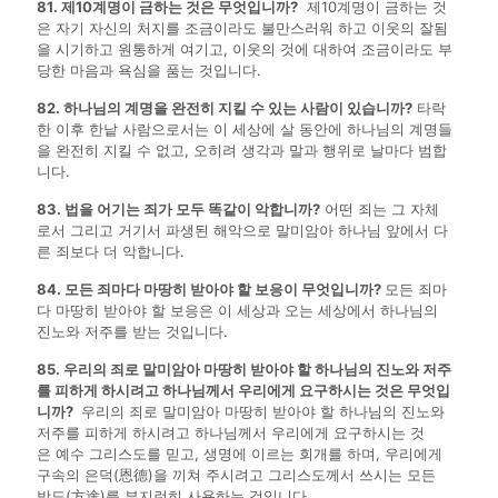
81. 제10계명이 금하는 것은 무엇입니까?
제10계명이 금하는 것
은 자기 자신의 처지를 조금이라도 불만스러워 하고 이웃의 잘됨
을 시기하고 원통하게 여기고, 이웃의 것에 대하여 조금이라도 부
당한 마음과 욕심을 품는 것입니다.
82. 하나님의 계명을 완전히 지킬 수 있는 사람이 있습니까?
타락
한 이후 한낱 사람으로서는 이 세상에 살 동안에 하나님의 계명들
을 완전히 지킬 수 없고, 오히려 생각과 말과 행위로 날마다 범합
니다.
83. 법을 어기는 죄가 모두 똑같이 악합니까?
어떤 죄는 그 자체
로서 그리고 거기서 파생된 해악으로 말미암아 하나님 앞에서 다
른 죄보다 더 악합니다.
84. 모든 죄마다 마땅히 받아야 할 보응이 무엇입니까?
모든 죄마
다 마땅히 받아야 할 보응은 이 세상과 오는 세상에서 하나님의
진노와 저주를 받는 것입니다.
85. 우리의 죄로 말미암아 마땅히 받아야 할 하나님의 진노와 저주
를 피하게 하시려고 하나님께서 우리에게 요구하시는 것은 무엇입
니까?
우리의 죄로 말미암아 마땅히 받아야 할 하나님의 진노와
저주를 피하게 하시려고 하나님께서 우리에게 요구하시는 것
은 예수 그리스도를 믿고, 생명에 이르는 회개를 하며, 우리에게
구속의 은덕(恩德)을 끼쳐 주시려고 그리스도께서 쓰시는 모든
방도(方途)를 부지런히 사용하는 것입니다.