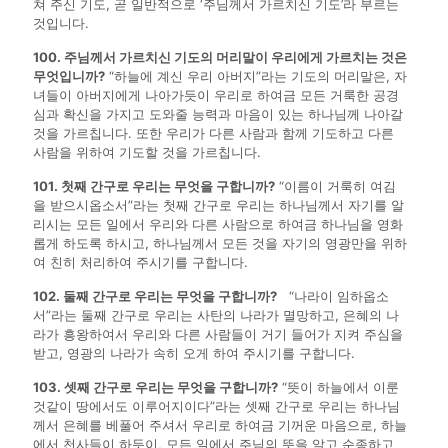
쳐 주신 기도, 곧 일반적으로 ‘주님께서 가르치신 기도’라 부르는
것입니다.
100. 주님께서 가르치신 기도의 머리말이 우리에게 가르치는 것은
무엇입니까?
“하늘에 계신 우리 아버지”라는 기도의 머리말은, 자
녀들이 아버지에게 나아가듯이 우리로 하여금 모든 거룩한 공경
심과 확신을 가지고 도와줄 능력과 마음이 있는 하나님께 나아갈
것을 가르칩니다. 또한 우리가 다른 사람과 함께 기도하고 다른
사람을 위하여 기도할 것을 가르칩니다.
101. 첫째 간구로 우리는 무엇을 구합니까?
“이름이 거룩히 여김
을 받으시옵소서”라는 첫째 간구로 우리는 하나님께서 자기를 알
리시는 모든 일에서 우리와 다른 사람으로 하여금 하나님을 영화
롭게 하도록 하시고, 하나님께서 모든 것을 자기의 영광만을 위하
여 친히 처리하여 주시기를 구합니다.
102. 둘째 간구로 우리는 무엇을 구합니까?
“나라이 임하옵소
서”라는 둘째 간구로 우리는 사탄의 나라가 멸망하고, 은혜의 나
라가 흥왕하여서 우리와 다른 사람들이 거기 들어가 지켜 주심을
받고, 영광의 나라가 속히 오게 하여 주시기를 구합니다.
103. 셋째 간구로 우리는 무엇을 구합니까?
“뜻이 하늘에서 이룬
것같이 땅에서도 이루어지이다”라는 셋째 간구로 우리는 하나님
께서 은혜를 베풀어 주셔서 우리로 하여금 기꺼운 마음으로, 하늘
에서 천사들이 하듯이, 모든 일에서 주님의 뜻을 알고 순종하고