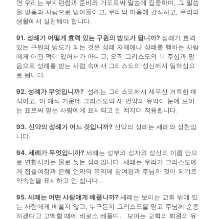
면 우리는 부지런함과 준비와 기도로써 말씀에 집중하며, 그 말씀
을 믿음과 사랑으로 받아들이고, 우리의 마음에 간직하고, 우리의
생활에서 실천해야 합니다.
91. 성례가 어떻게 효력 있는 구원의 방도가 됩니까?
성례가 효력
있는 구원의 방도가 되는 것은 성례 자체에나 성례를 행하는 사람
에게 어떤 덕이 있어서가 아니고, 오직 그리스도의 복 주심과 믿
음으로 성례를 받는 사람 속에서 그리스도의 성신께서 일하심으
로 됩니다.
92. 성례가 무엇입니까?
성례는 그리스도께서 세우신 거룩한 예
식이고, 이 예식 가운데 그리스도와 새 언약의 유익이 눈에 보이
는 표로써 믿는 사람에게 표시되고 인 쳐지며 적용됩니다.
93. 신약의 성례가 어느 것입니까?
신약의 성례는 세례와 성찬입
니다.
94. 세례가 무엇입니까?
세례는 성부와 성자와 성신의 이름 안으
로 연합시키는 물로 씻는 성례입니다. 세례는 우리가 그리스도에
게 접붙여짐과 은혜 언약의 유익에 참여함과 주님의 것이 되기로
약속함을 표시하고 인 칩니다..
95. 세례는 어떤 사람에게 베풉니까?
세례는 보이는 교회 밖에 있
는 사람에게 베풀지 않고, 누구든지 그리스도를 믿고 주님께 순종
하겠다고 고백할 때에 비로소 베풀며, 보이는 교회의 회원의 유