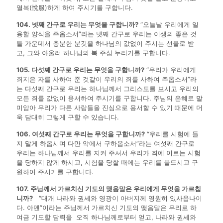
열복(悅服)하게 하여 주시기를 구합니다.
104. 넷째 간구로 우리는 무엇을 구합니까?
“오늘날 우리에게 일
용할 양식을 주옵소서”라는 넷째 간구로 우리는 이생의 좋은 것
들 가운데서 충분한 분깃을 하나님의 값없이 주시는 선물로 받
고, 그와 아울러 하나님의 복 주심 누리기를 구합니다.
105. 다섯째 간구로 우리는 무엇을 구합니까?
“우리가 우리에게
죄지은 자를 사하여 준 것같이 우리의 죄를 사하여 주옵소서”라
는 다섯째 간구로 우리는 하나님께서 그리스도를 보시고 우리의
모든 죄를 값없이 용서하여 주시기를 구합니다. 주님의 은혜로 말
미암아 우리가 다른 사람들을 진심으로 용서할 수 있기 때문에 더
욱 담대히 그렇게 구할 수 있습니다.
106. 여섯째 간구로 우리는 무엇을 구합니까?
“우리를 시험에 들
지 말게 하옵시며 다만 악에서 구하옵소서”라는 여섯째 간구로
우리는 하나님께서 우리를 지켜 주셔서 우리가 죄에 이르는 시험
을 당하지 않게 하시고, 시험을 당할 때에는 우리를 붙드시고 구
원하여 주시기를 구합니다.
107. 주님께서 가르치신 기도의 맺음말은 우리에게 무엇을 가르칩
니까?
“대개 나라와 권세와 영광이 아버지께 영원히 있사옵나이
다. 아멘”이라는 주님께서 가르치신 기도의 맺음말은 우리로 하
여금 기도할 담력을 오직 하나님께로부터 얻고, 나라와 권세와