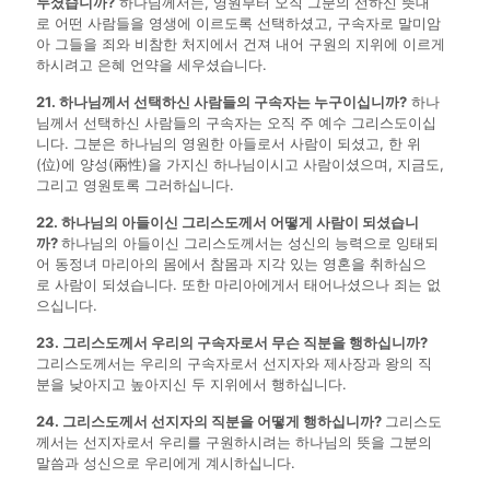
두셨습니까?
하나님께서는, 영원부터 오직 그분의 선하신 뜻대
로 어떤 사람들을 영생에 이르도록 선택하셨고, 구속자로 말미암
아 그들을 죄와 비참한 처지에서 건져 내어 구원의 지위에 이르게
하시려고 은혜 언약을 세우셨습니다.
21. 하나님께서 선택하신 사람들의 구속자는 누구이십니까?
하나
님께서 선택하신 사람들의 구속자는 오직 주 예수 그리스도이십
니다. 그분은 하나님의 영원한 아들로서 사람이 되셨고, 한 위
(位)에 양성(兩性)을 가지신 하나님이시고 사람이셨으며, 지금도,
그리고 영원토록 그러하십니다.
22. 하나님의 아들이신 그리스도께서 어떻게 사람이 되셨습니
까?
하나님의 아들이신 그리스도께서는 성신의 능력으로 잉태되
어 동정녀 마리아의 몸에서 참몸과 지각 있는 영혼을 취하심으
로 사람이 되셨습니다. 또한 마리아에게서 태어나셨으나 죄는 없
으십니다.
23. 그리스도께서 우리의 구속자로서 무슨 직분을 행하십니까?
그리스도께서는 우리의 구속자로서 선지자와 제사장과 왕의 직
분을 낮아지고 높아지신 두 지위에서 행하십니다.
24. 그리스도께서 선지자의 직분을 어떻게 행하십니까?
그리스도
께서는 선지자로서 우리를 구원하시려는 하나님의 뜻을 그분의
말씀과 성신으로 우리에게 계시하십니다.