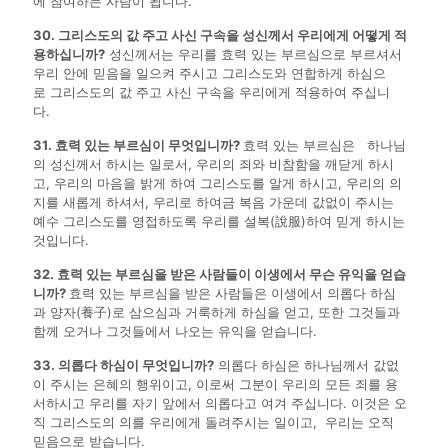
에 참여하는 사람이 됩니다.
30. 그리스도의 값 주고 사신 구속을 성신께서 우리에게 어떻게 적
용하십니까?
성신께서는 우리를 효력 있는 부르심으로 부르셔서
우리 안에 믿음을 일으켜 주시고 그리스도와 연합하게 하심으
로 그리스도의 값 주고 사신 구속을 우리에게 적용하여 주십니
다.
31. 효력 있는 부르심이 무엇입니까?
효력 있는 부르심은 하나님
의 성신께서 하시는 일로서, 우리의 죄와 비참함을 깨닫게 하시
고, 우리의 마음을 밝게 하여 그리스도를 알게 하시고, 우리의 의
지를 새롭게 하셔서, 우리로 하여금 복음 가운데 값없이 주시는
예수 그리스도를 영접하도록 우리를 설복(說服)하여 믿게 하시는
것입니다.
32. 효력 있는 부르심을 받은 사람들이 이생에서 무슨 유익을 얻습
니까?
효력 있는 부르심을 받은 사람들은 이생에서 의롭다 하심
과 양자(養子)로 삼으심과 거룩하게 하심을 얻고, 또한 그것들과
함께 오거나 그것들에서 나오는 유익을 얻습니다.
33. 의롭다 하심이 무엇입니까?
의롭다 하심은 하나님께서 값없
이 주시는 은혜의 행위이고, 이로써 그분이 우리의 모든 죄를 용
서하시고 우리를 자기 앞에서 의롭다고 여겨 주십니다. 이것은 오
직 그리스도의 의를 우리에게 돌려주시는 일이고, 우리는 오직
믿음으로 받습니다.