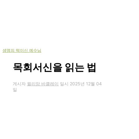
생명의 떡이신 예수님
목회서신을 읽는 법
게시자
윌리암 바클레이
일시
2025년 12월 04
일