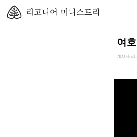
여호
게시자
리고