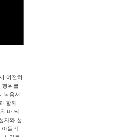
서 여전히
속 행위를
의 복음서
과 함께
은 바 되
 성자와 성
의 아들의