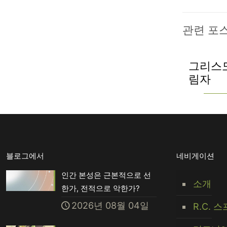
관련 포
그리스
림자
블로그에서
네비게이션
인간 본성은 근본적으로 선
소개
한가, 전적으로 악한가?
2026년 08월 04일
R.C. 