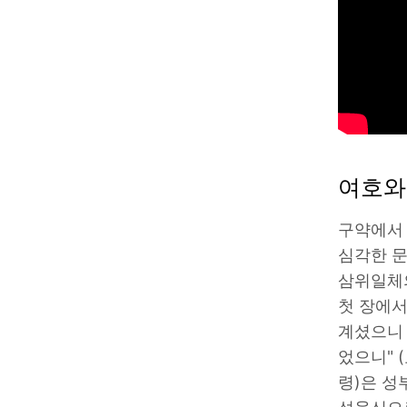
여호와
구약에서
심각한 문
삼위일체의
첫 장에서
계셨으니 
었으니" (
령)은 성