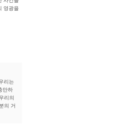
한 사건들
의 영광을
 우리는
충만하
 우리의
분의 거