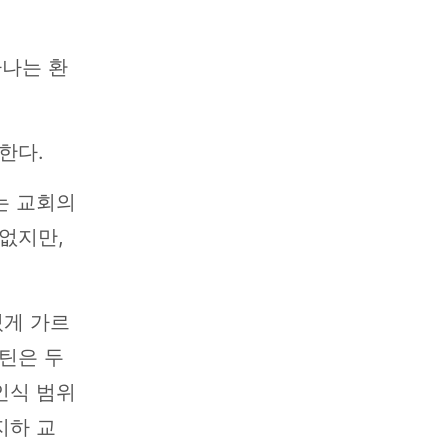
타나는 환
한다.
는 교회의
없지만,
있게 가르
틴은 두
인식 범위
지하 교