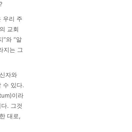
?
 우리 주
의 교회
”와 “알
라지는 그
 신자와
 수 있다.
tum)이라
다. 그것
한 대로,