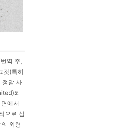
번역 주,
그것(특히
 정말 사
ited)되
측면에서
교적으로 심
합의 외형
.