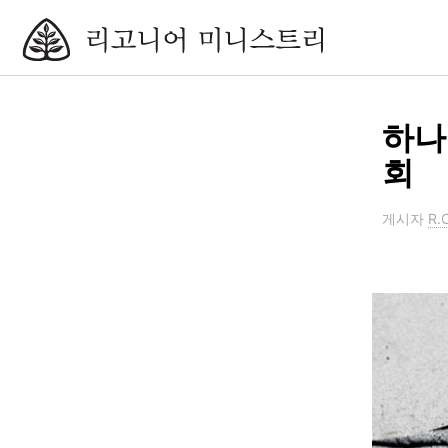
하나
회
게시자
R.