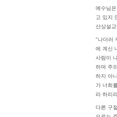
예수님은
고 있지 
산상설교
“나더러 
에 계신 
사람이 
하며 주의
하지 아
가 너희
라 하리라”
다른 구
으로는 