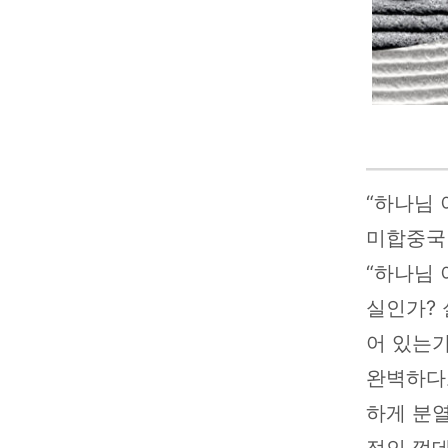
“하나님 
미합중국 
“하나님 
실인가? 실
어 있는가
완벽하다고
하게 분열
적인 껍데