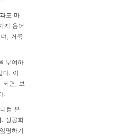
합과도 마
가지 용어
이며, 거룩
을 부여하
다. 이
 되면, 보
다.
니컬 운
. 성공회
 임명하기