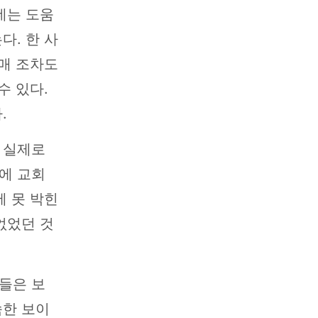
데는 도움
다. 한 사
열매 조차도
수 있다.
.
 실제로
에 교회
에 못 박힌
없었던 것
들은 보
속한 보이