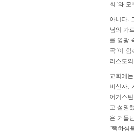
회”와 모
아니다. 
님의 가
를 영광 
곡”이 함
리스도의
교회에는
비신자, 
어거스틴은
고 설명했
은 거듭난
“택하심을