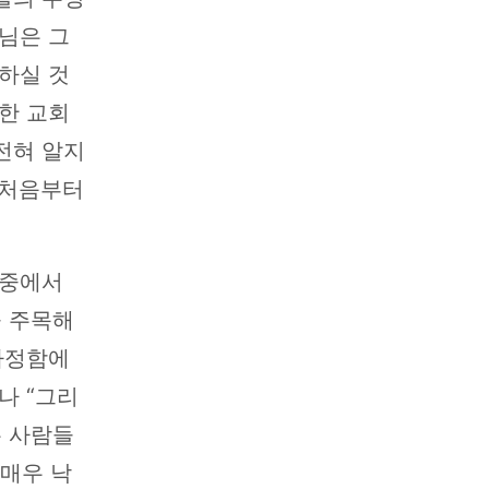
님은 그
하실 것
정한 교회
전혀 알지
 처음부터
 중에서
을 주목해
가정함에
나 “그리
든 사람들
 매우 낙