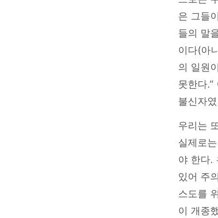
은 그들
들의 말
이다(아니
의 일원이
못한다.”
불신자였
우리는 
실제로는
야 한다
있어 주의
스도를 위
이 개종했