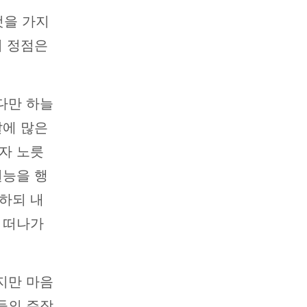
것을 가지
의 정점은
다만 하늘
날에 많은
자 노릇
권능을 행
하되 내
 떠나가
지만 마음
들의 주장