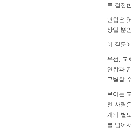
로 결정한
연합은 
상일 뿐
이 질문에
우선, 교
연합과 
구별할 수
보이는 교
친 사람
개의 별도
를 넘어서